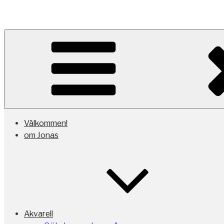
akvarellmåleri, utställningar, kurse
Välkommen!
om Jonas
Akvarell