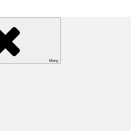
r & events
Meny