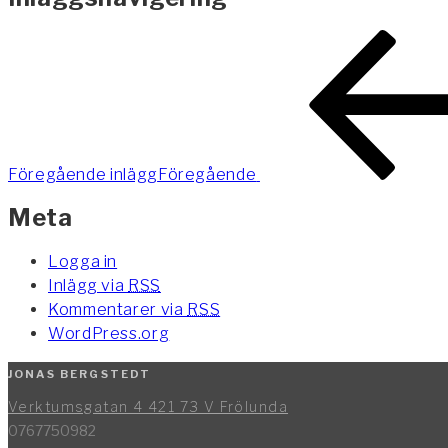
Föregående inlägg
Föregående
Meta
Logga in
Inlägg via
RSS
Kommentarer via
RSS
WordPress.org
JONAS BERGSTEDT
Verktumsgatan 4 421 73 V Frölunda
0767750982