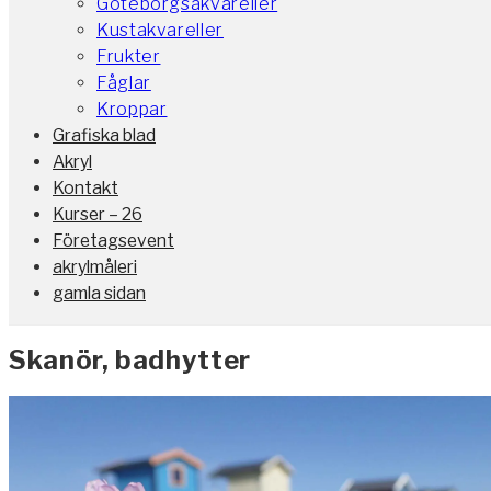
Göteborgsakvareller
Kustakvareller
Frukter
Fåglar
Kroppar
Grafiska blad
Akryl
Kontakt
Kurser – 26
Företagsevent
akrylmåleri
gamla sidan
Skanör, badhytter