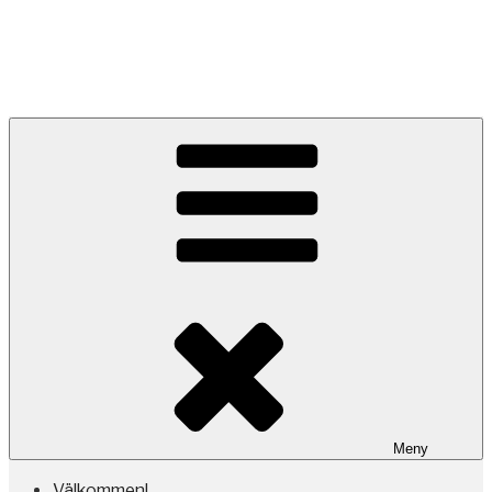
akvarellmåleri, utställningar,
kurser & events
Meny
Välkommen!