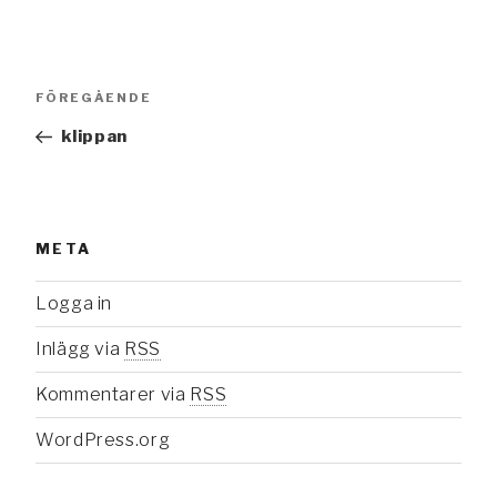
Inläggsnavigering
Föregående
FÖREGÅENDE
inlägg
klippan
META
Logga in
Inlägg via
RSS
Kommentarer via
RSS
WordPress.org