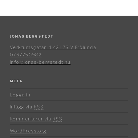
JONAS BERGSTEDT
Verktumsgatan 4 421 73 V Frölunda
0767750982
info@jonas-bergstedt.nu
META
Logga in
Inlägg via
RSS
Kommentarer via
RSS
WordPress.org