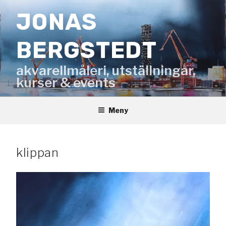
Hoppa
JONAS
till
innehåll
BERGSTEDT
akvarellmåleri, utställningar,
kurser & events
Meny
klippan