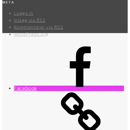
META
Logga in
Inlägg via
RSS
Kommentarer via
RSS
WordPress.org
Facebook