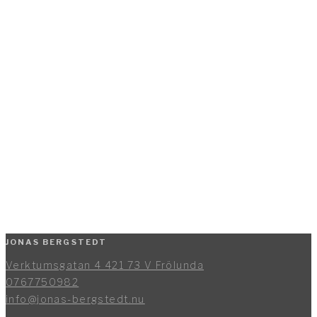
JONAS BERGSTEDT
Verktumsgatan 4 421 73 V Frölunda
0767750982
info@jonas-bergstedt.nu