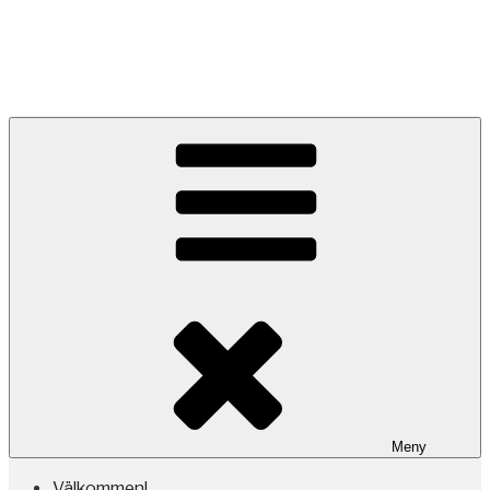
akvarellmåleri, utställningar,
kurser & events
Meny
Välkommen!