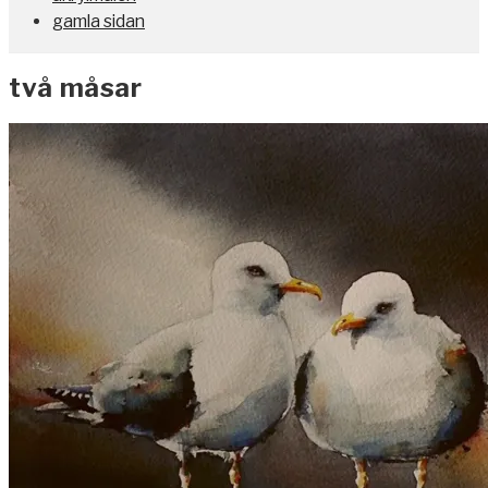
gamla sidan
två måsar